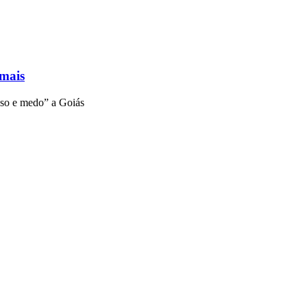
 mais
aso e medo” a Goiás