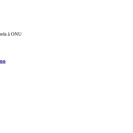
apela à ONU
rno