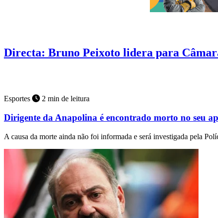
Pesquisa
4 min de leitura
Directa: Bruno Peixoto lidera para Câmar
Pela esquerda, Adriana, Gomide, Aava, Otoni, Delúbio, Bia, Fabríci
Esportes
2 min de leitura
Dirigente da Anapolina é encontrado morto no seu a
A causa da morte ainda não foi informada e será investigada pela Políc