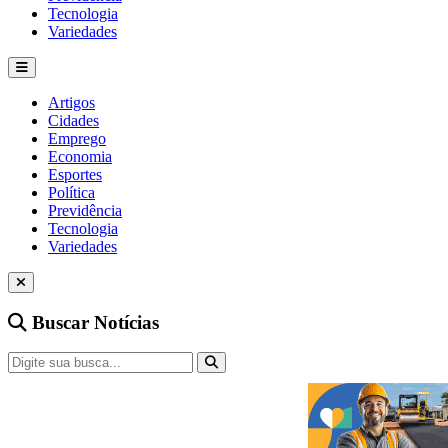
Tecnologia
Variedades
Artigos
Cidades
Emprego
Economia
Esportes
Política
Previdência
Tecnologia
Variedades
Buscar Notícias