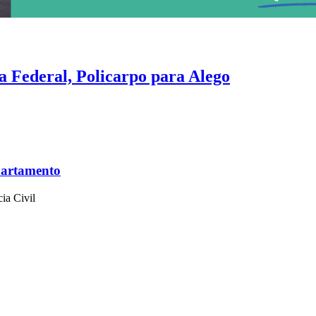
a Federal, Policarpo para Alego
o e Edward são destaque
partamento
ia Civil