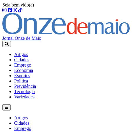
Seja bem vido(a)
Jornal Onze de Maio
Artigos
Cidades
Emprego
Economia
Esportes
Política
Previdência
Tecnologia
Variedades
Artigos
Cidades
Emprego