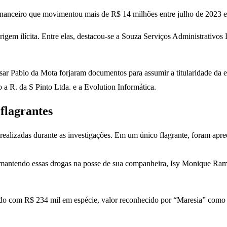
nceiro que movimentou mais de R$ 14 milhões entre julho de 2023 e ma
origem ilícita. Entre elas, destacou-se a Souza Serviços Administrati
r Pablo da Mota forjaram documentos para assumir a titularidade da emp
 R. da S Pinto Ltda. e a Evolution Informática.
flagrantes
alizadas durante as investigações. Em um único flagrante, foram apree
do mantendo essas drogas na posse de sua companheira, Isy Monique Ram
do com R$ 234 mil em espécie, valor reconhecido por “Maresia” como “