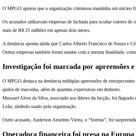
O MPGO apurou que a organização criminosa mantinha um núcleo fina
Os acusados utilizavam empresas de fachada para ocultar valores de 
mais de R$ 25 milhões em apenas dois meses.
A denúncia aponta ainda que Carlos Alberto Francisco de Souza e Césa
Outras empresas também foram usadas com a mesma finalidade, como a
Investigação foi marcada por apreensões e 
O MPGO destaca na denúncia múltiplas apreensões de entorpecentes re
quilos de maconha, além de quantias expressivas em dinheiro.
Maxsuel Alves da Silva, associado aos líderes da facção, foi flagra
Leão, símbolo usado pela organização.
Outro acusado, Anderson Anselmo Vieira, o “Sorriso”, foi surpreendi
Operadora financeira foi presa na Europa