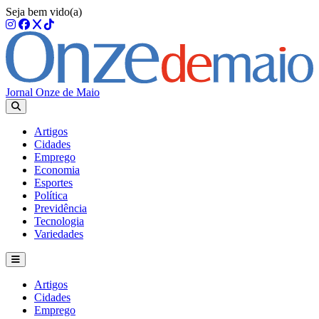
Seja bem vido(a)
Jornal Onze de Maio
Artigos
Cidades
Emprego
Economia
Esportes
Política
Previdência
Tecnologia
Variedades
Artigos
Cidades
Emprego