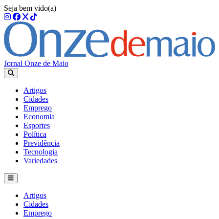
Seja bem vido(a)
Jornal Onze de Maio
Artigos
Cidades
Emprego
Economia
Esportes
Política
Previdência
Tecnologia
Variedades
Artigos
Cidades
Emprego