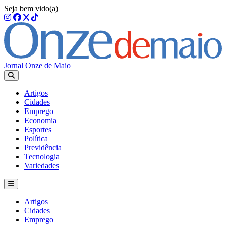
Seja bem vido(a)
Jornal Onze de Maio
Artigos
Cidades
Emprego
Economia
Esportes
Política
Previdência
Tecnologia
Variedades
Artigos
Cidades
Emprego