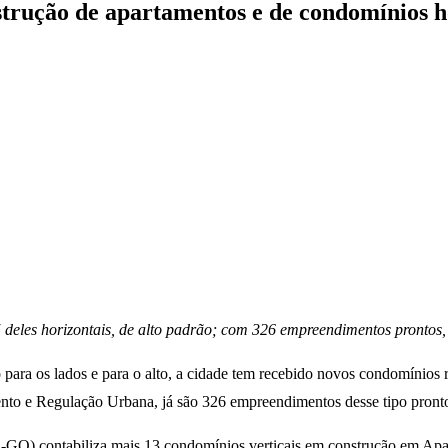
trução de apartamentos e de condomínios h
 deles horizontais, de alto padrão; com 326 empreendimentos prontos,
ara os lados e para o alto, a cidade tem recebido novos condomínios re
nto e Regulação Urbana, já são 326 empreendimentos desse tipo pronto
GO) contabiliza mais 13 condomínios verticais em construção em Apar