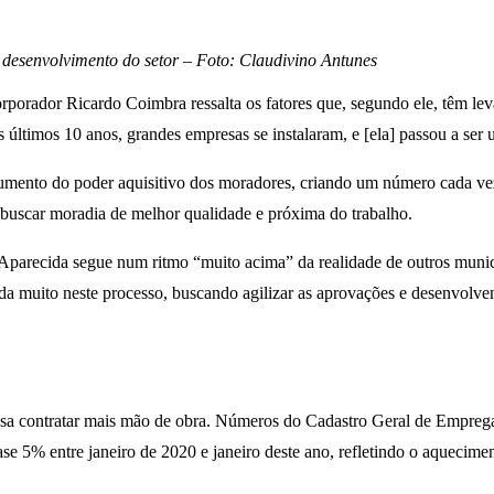
desenvolvimento do setor – Foto: Claudivino Antunes
rador Ricardo Coimbra ressalta os fatores que, segundo ele, têm lev
últimos 10 anos, grandes empresas se instalaram, e [ela] passou a ser u
umento do poder aquisitivo dos moradores, criando um número cada vez
a buscar moradia de melhor qualidade e próxima do trabalho.
Aparecida segue num ritmo “muito acima” da realidade de outros municíp
da muito neste processo, buscando agilizar as aprovações e desenvolve
ecisa contratar mais mão de obra. Números do Cadastro Geral de Empr
e 5% entre janeiro de 2020 e janeiro deste ano, refletindo o aquecimen