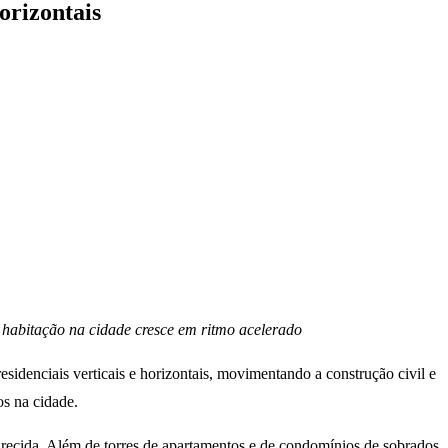
orizontais
 habitação na cidade cresce em ritmo acelerado
sidenciais verticais e horizontais, movimentando a construção civil e
s na cidade.
ecida. Além de torres de apartamentos e de condomínios de sobrados