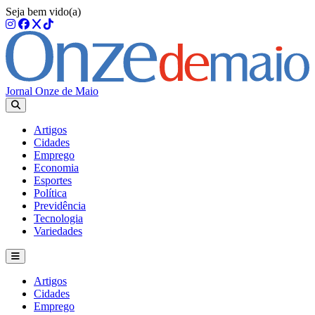
Seja bem vido(a)
Jornal Onze de Maio
Artigos
Cidades
Emprego
Economia
Esportes
Política
Previdência
Tecnologia
Variedades
Artigos
Cidades
Emprego