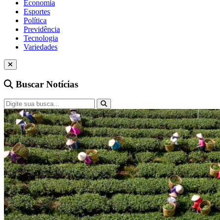
Economia
Esportes
Política
Previdência
Tecnologia
Variedades
Buscar Notícias