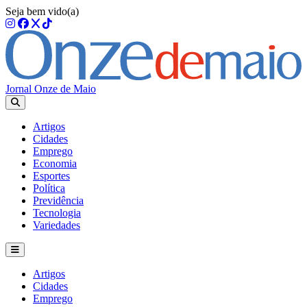
Seja bem vido(a)
Jornal Onze de Maio
Artigos
Cidades
Emprego
Economia
Esportes
Política
Previdência
Tecnologia
Variedades
Artigos
Cidades
Emprego