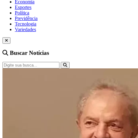
Economia
Esportes
Política
Previdência
Tecnologia
Variedades
Buscar Notícias