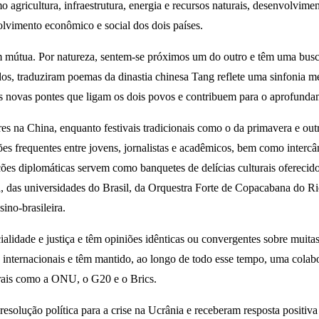
ricultura, infraestrutura, energia e recursos naturais, desenvolvimento
olvimento econômico e social dos dois países.
m mútua. Por natureza, sentem-se próximos um do outro e têm uma busc
os, traduziram poemas da dinastia chinesa Tang reflete uma sinfonia me
 as novas pontes que ligam os dois povos e contribuem para o aprofund
res na China, enquanto festivais tradicionais como o da primavera e out
ações frequentes entre jovens, jornalistas e acadêmicos, bem como interc
ações diplomáticas servem como banquetes de delícias culturais oferecid
 das universidades do Brasil, da Orquestra Forte de Copacabana do Rio e
ino-brasileira.
lidade e justiça e têm opiniões idênticas ou convergentes sobre muitas
s internacionais e têm mantido, ao longo de todo esse tempo, uma colab
erais como a ONU, o G20 e o Brics.
solução política para a crise na Ucrânia e receberam resposta positiva