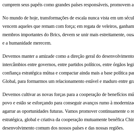
cumprem seus papéis como grandes países responsáveis, promovem a mu
No mundo de hoje, transformações de escala nunca vista em um sécul
vencem aqueles que remam com força; em regata de veleiros, ganham a
membros importantes do Brics, devem se unir mais estreitamente, ousa
e a humanidade merecem.
Devemos manter a amizade como a direção geral do desenvolvimento do
intercâmbios entre governos, entre partidos políticos, entre órgãos le
confiança estratégica mútua e compactar ainda mais a base política p
Global, para formarmos um relacionamento estável e maduro entre gra
Devemos cultivar as novas forças para a cooperação de benefícios m
povo e estão se esforçando para conseguir avanços rumo à modernizaçã
agarrar as oportunidades futuras. Vamos promover continuamente o refo
estratégica, global e criativa da cooperação mutuamente benéfica Chi
desenvolvimento comum dos nossos países e das nossas regiões.