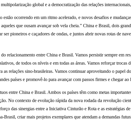
ltipolarização global e a democratização das relações internacionais, 
o estão ocorrendo em um ritmo acelerado, e novos desafios e mudanças
queles que ousam avançar sob vela cheia.” China e Brasil, dois grande
r ser pioneiros e caçadores de ondas, e juntos abrir novas rotas de na
 relacionamento entre China e Brasil. Vamos persistir sempre em resp
gislativos, de todos os níveis e em todas as áreas. Vamos reforçar troca
ara as relações sino-brasileiras. Vamos continuar aproveitando o pape
ndes países e promovê-lo para avançar com passos firmes e chegar ao 
útuos entre China e Brasil. Ambos os países têm como metas importante
o. No contexto de evolução rápida da nova rodada da revolução científ
rço das sinergias entre a Iniciativa Cinturão e Rota e as estratégias d
na-Brasil, criar mais projetos exemplares que atendam a demandas futur