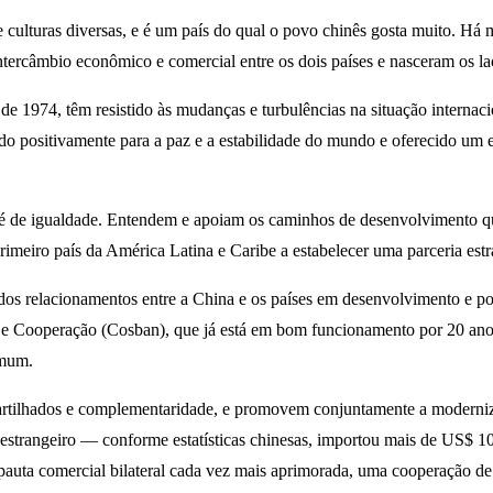
e culturas diversas, e é um país do qual o povo chinês gosta muito. Há m
tercâmbio econômico e comercial entre os dois países e nasceram os laç
 de 1974, têm resistido às mudanças e turbulências na situação interna
do positivamente para a paz e a estabilidade do mundo e oferecido um
é de igualdade. Entendem e apoiam os caminhos de desenvolvimento que
primeiro país da América Latina e Caribe a estabelecer uma parceria es
 dos relacionamentos entre a China e os países em desenvolvimento e
o e Cooperação (Cosban), que já está em bom funcionamento por 20 an
omum.
rtilhados e complementaridade, e promovem conjuntamente a modernizaç
 estrangeiro — conforme estatísticas chinesas, importou mais de US$ 1
auta comercial bilateral cada vez mais aprimorada, uma cooperação de