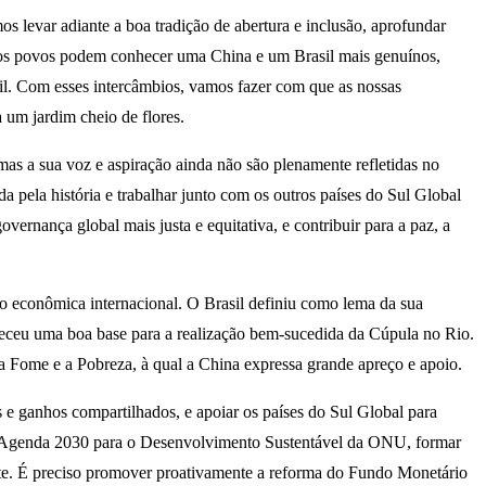
s levar adiante a boa tradição de abertura e inclusão, aprofundar
ossos povos podem conhecer uma China e um Brasil mais genuínos,
il. Com esses intercâmbios, vamos fazer com que as nossas
 um jardim cheio de flores.
as a sua voz e aspiração ainda não são plenamente refletidas no
 pela história e trabalhar junto com os outros países do Sul Global
ernança global mais justa e equitativa, e contribuir para a paz, a
o econômica internacional. O Brasil definiu como lema da sua
leceu uma boa base para a realização bem-sucedida da Cúpula no Rio.
 Fome e a Pobreza, à qual a China expressa grande apreço e apoio.
s e ganhos compartilhados, e apoiar os países do Sul Global para
da Agenda 2030 para o Desenvolvimento Sustentável da ONU, formar
ente. É preciso promover proativamente a reforma do Fundo Monetário