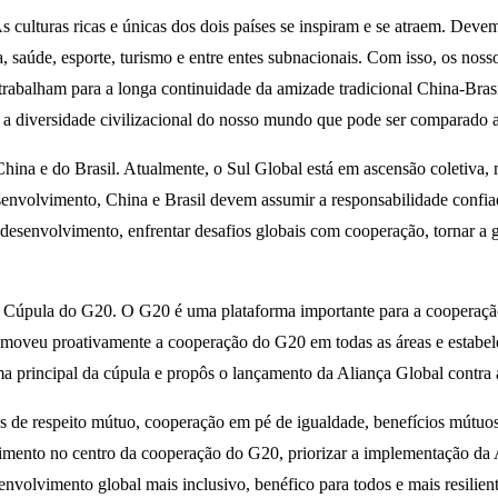
culturas ricas e únicas dos dois países se inspiram e se atraem. Devemo
a, saúde, esporte, turismo e entre entes subnacionais. Com isso, os n
rabalham para a longa continuidade da amizade tradicional China-Bras
 a diversidade civilizacional do nosso mundo que pode ser comparado a
ina e do Brasil. Atualmente, o Sul Global está em ascensão coletiva, m
envolvimento, China e Brasil devem assumir a responsabilidade confiada
esenvolvimento, enfrentar desafios globais com cooperação, tornar a gov
 da Cúpula do G20. O G20 é uma plataforma importante para a cooperaçã
romoveu proativamente a cooperação do G20 em todas as áreas e estabe
 principal da cúpula e propôs o lançamento da Aliança Global contra a
ios de respeito mútuo, cooperação em pé de igualdade, benefícios mútuo
lvimento no centro da cooperação do G20, priorizar a implementação 
envolvimento global mais inclusivo, benéfico para todos e mais resili