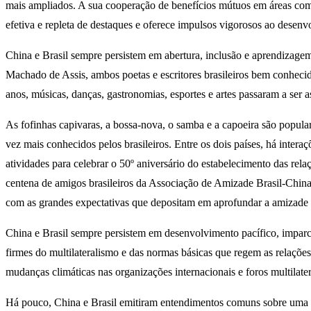
mais ampliados. A sua cooperação de benefícios mútuos em áreas como ag
efetiva e repleta de destaques e oferece impulsos vigorosos ao desenv
China e Brasil sempre persistem em abertura, inclusão e aprendizage
Machado de Assis, ambos poetas e escritores brasileiros bem conhecid
anos, músicas, danças, gastronomias, esportes e artes passaram a ser
As fofinhas capivaras, a bossa-nova, o samba e a capoeira são popula
vez mais conhecidos pelos brasileiros. Entre os dois países, há inter
atividades para celebrar o 50º aniversário do estabelecimento das rel
centena de amigos brasileiros da Associação de Amizade Brasil-China,
com as grandes expectativas que depositam em aprofundar a amizade s
China e Brasil sempre persistem em desenvolvimento pacífico, imparcia
firmes do multilateralismo e das normas básicas que regem as relaçõe
mudanças climáticas nas organizações internacionais e foros multilat
Há pouco, China e Brasil emitiram entendimentos comuns sobre uma re