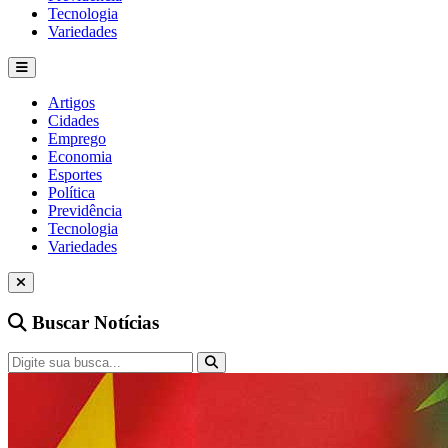
Tecnologia
Variedades
Artigos
Cidades
Emprego
Economia
Esportes
Política
Previdência
Tecnologia
Variedades
Buscar Notícias