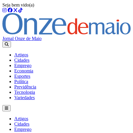
Seja bem vido(a)
Jornal Onze de Maio
Artigos
Cidades
Emprego
Economia
Esportes
Política
Previdência
Tecnologia
Variedades
Artigos
Cidades
Emprego