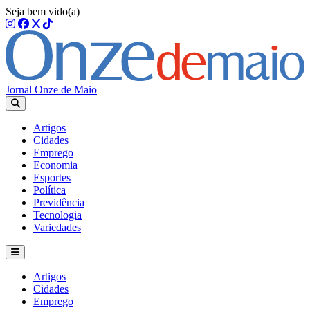
Seja bem vido(a)
Jornal Onze de Maio
Artigos
Cidades
Emprego
Economia
Esportes
Política
Previdência
Tecnologia
Variedades
Artigos
Cidades
Emprego