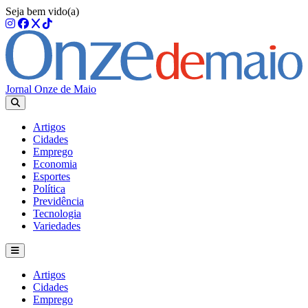
Seja bem vido(a)
Jornal Onze de Maio
Artigos
Cidades
Emprego
Economia
Esportes
Política
Previdência
Tecnologia
Variedades
Artigos
Cidades
Emprego