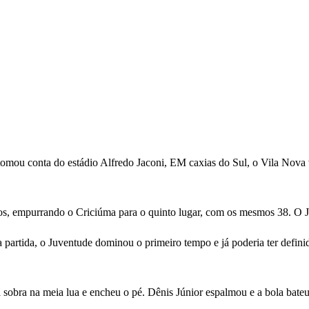
omou conta do estádio Alfredo Jaconi, EM caxias do Sul, o Vila Nova v
os, empurrando o Criciúma para o quinto lugar, com os mesmos 38. O Ju
partida, o Juventude dominou o primeiro tempo e já poderia ter definid
obra na meia lua e encheu o pé. Dênis Júnior espalmou e a bola bateu 