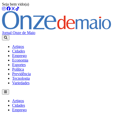
Seja bem vido(a)
Jornal Onze de Maio
Artigos
Cidades
Emprego
Economia
Esportes
Política
Previdência
Tecnologia
Variedades
Artigos
Cidades
Emprego