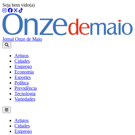
Seja bem vido(a)
Jornal Onze de Maio
Artigos
Cidades
Emprego
Economia
Esportes
Política
Previdência
Tecnologia
Variedades
Artigos
Cidades
Emprego