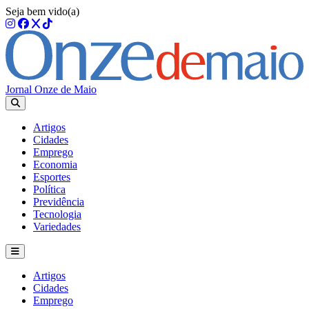
Seja bem vido(a)
Jornal Onze de Maio
Artigos
Cidades
Emprego
Economia
Esportes
Política
Previdência
Tecnologia
Variedades
Artigos
Cidades
Emprego