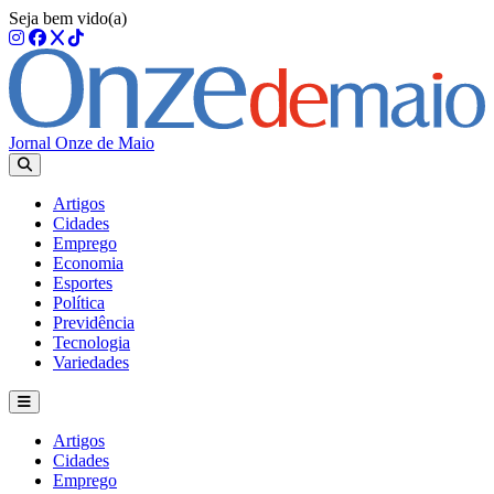
Seja bem vido(a)
Jornal Onze de Maio
Artigos
Cidades
Emprego
Economia
Esportes
Política
Previdência
Tecnologia
Variedades
Artigos
Cidades
Emprego