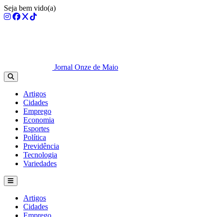
Seja bem vido(a)
Jornal Onze de Maio
Artigos
Cidades
Emprego
Economia
Esportes
Política
Previdência
Tecnologia
Variedades
Artigos
Cidades
Emprego