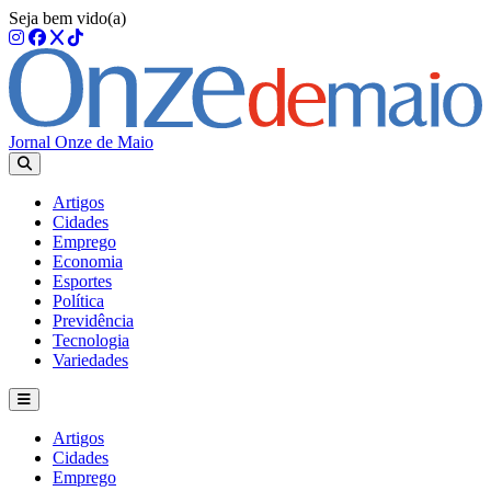
Seja bem vido(a)
Jornal Onze de Maio
Artigos
Cidades
Emprego
Economia
Esportes
Política
Previdência
Tecnologia
Variedades
Artigos
Cidades
Emprego