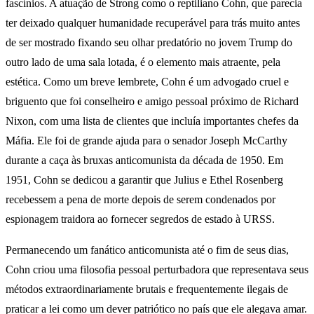
fascínios. A atuação de Strong como o reptiliano Cohn, que parecia
ter deixado qualquer humanidade recuperável para trás muito antes
de ser mostrado fixando seu olhar predatório no jovem Trump do
outro lado de uma sala lotada, é o elemento mais atraente, pela
estética. Como um breve lembrete, Cohn é um advogado cruel e
briguento que foi conselheiro e amigo pessoal próximo de Richard
Nixon, com uma lista de clientes que incluía importantes chefes da
Máfia. Ele foi de grande ajuda para o senador Joseph McCarthy
durante a caça às bruxas anticomunista da década de 1950. Em
1951, Cohn se dedicou a garantir que Julius e Ethel Rosenberg
recebessem a pena de morte depois de serem condenados por
espionagem traidora ao fornecer segredos de estado à URSS.
Permanecendo um fanático anticomunista até o fim de seus dias,
Cohn criou uma filosofia pessoal perturbadora que representava seus
métodos extraordinariamente brutais e frequentemente ilegais de
praticar a lei como um dever patriótico no país que ele alegava amar.