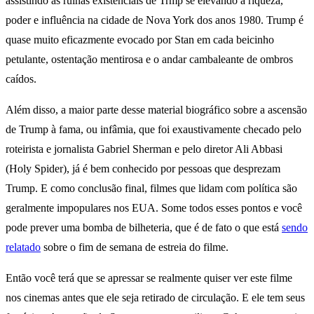
assistindo as ruínas existenciais de Trmp se elevando à riqueza,
poder e influência na cidade de Nova York dos anos 1980. Trump é
quase muito eficazmente evocado por Stan em cada beicinho
petulante, ostentação mentirosa e o andar cambaleante de ombros
caídos.
Além disso, a maior parte desse material biográfico sobre a ascensão
de Trump à fama, ou infâmia, que foi exaustivamente checado pelo
roteirista e jornalista Gabriel Sherman e pelo diretor Ali Abbasi
(Holy Spider), já é bem conhecido por pessoas que desprezam
Trump. E como conclusão final, filmes que lidam com política são
geralmente impopulares nos EUA. Some todos esses pontos e você
pode prever uma bomba de bilheteria, que é de fato o que está
sendo
relatado
sobre o fim de semana de estreia do filme.
Então você terá que se apressar se realmente quiser ver este filme
nos cinemas antes que ele seja retirado de circulação. E ele tem seus