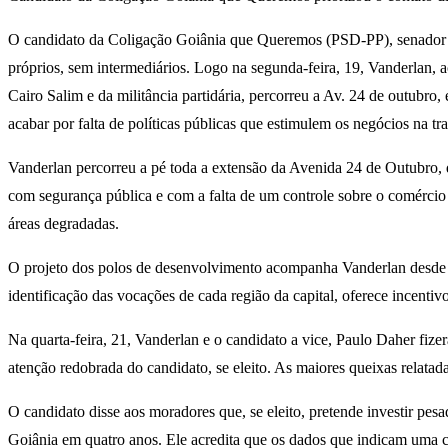
O candidato da Coligação Goiânia que Queremos (PSD-PP), senador V
próprios, sem intermediários. Logo na segunda-feira, 19, Vanderlan,
Cairo Salim e da militância partidária, percorreu a Av. 24 de outubr
acabar por falta de políticas públicas que estimulem os negócios na t
Vanderlan percorreu a pé toda a extensão da Avenida 24 de Outubro, qu
com segurança pública e com a falta de um controle sobre o comércio 
áreas degradadas.
O projeto dos polos de desenvolvimento acompanha Vanderlan desde sua
identificação das vocações de cada região da capital, oferece incentivo
Na quarta-feira, 21, Vanderlan e o candidato a vice, Paulo Daher fi
atenção redobrada do candidato, se eleito. As maiores queixas relatad
O candidato disse aos moradores que, se eleito, pretende investir pe
Goiânia em quatro anos. Ele acredita que os dados que indicam uma c