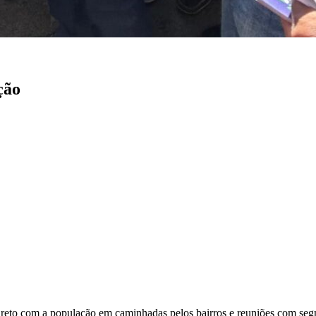
ção
ireto com a população em caminhadas pelos bairros e reuniões com seg