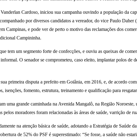
anderlan Cardoso, iniciou sua campanha ouvindo a população da capit
 acompanhado por diversos candidatos a vereador, do vice Paulo Daher
o, em Campinas, e pode ver de perto o motivo das reclamações dos come
radicional Campininha.
e tem um segmento forte de confecções, e ouviu as queixas de comercian
informal. O senador se comprometeu, caso eleito, implantar polos de d
 primeira disputa a prefeito em Goiânia, em 2016, e, de acordo com a 
s, isenções, fomento, estrutura, treinamento e qualificação para resgata
zeram uma grande caminhada na Avenida Mangalô, na Região Noroeste, um
as pelos moradores foram relacionadas às áreas de saúde, varrição de ru
sadamente na atenção básica de saúde, adotando a Estratégia de Saúde d
obertura de 52% do PSF é superestimado: “Se fosse, a saúde não estari