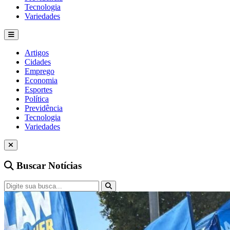
Tecnologia
Variedades
Artigos
Cidades
Emprego
Economia
Esportes
Política
Previdência
Tecnologia
Variedades
Buscar Notícias