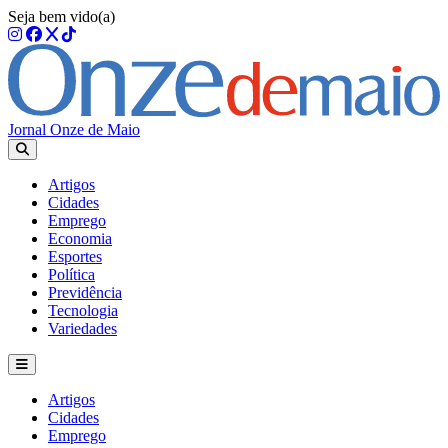
Seja bem vido(a)
Jornal Onze de Maio
Artigos
Cidades
Emprego
Economia
Esportes
Política
Previdência
Tecnologia
Variedades
Artigos
Cidades
Emprego