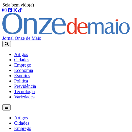
Seja bem vido(a)
Jornal Onze de Maio
Artigos
Cidades
Emprego
Economia
Esportes
Política
Previdência
Tecnologia
Variedades
Artigos
Cidades
Emprego