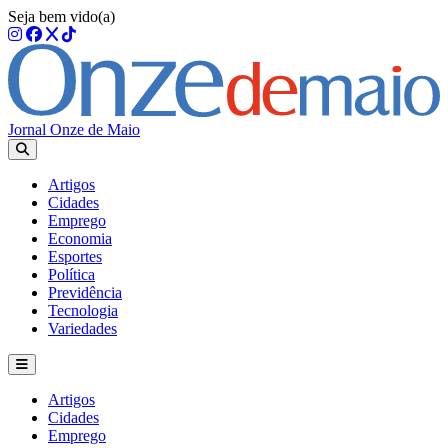
Seja bem vido(a)
Jornal Onze de Maio
Artigos
Cidades
Emprego
Economia
Esportes
Política
Previdência
Tecnologia
Variedades
Artigos
Cidades
Emprego