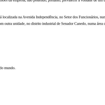
sões da empresa, não podendo, portanto, prevalecer a vontade de um ú
stá localizada na Avenida Independência, no Setor dos Funcionários, nu
com outra unidade, no distrito industrial de Senador Canedo, numa área
e do mundo.