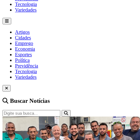
Tecnologia
Variedades
Artigos
Cidades
Emprego
Economia
Esportes
Política
Previdência
Tecnologia
Variedades
Buscar Notícias