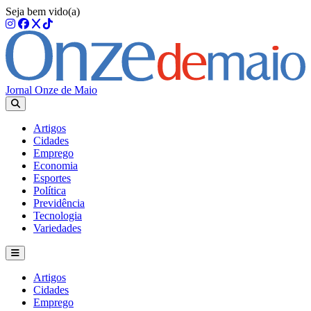
Seja bem vido(a)
Jornal Onze de Maio
Artigos
Cidades
Emprego
Economia
Esportes
Política
Previdência
Tecnologia
Variedades
Artigos
Cidades
Emprego