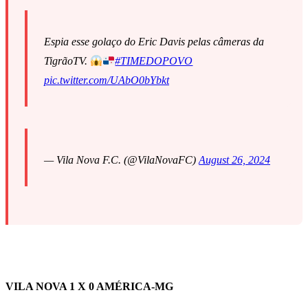
Espia esse golaço do Eric Davis pelas câmeras da
TigrãoTV.
#TIMEDOPOVO
pic.twitter.com/UAbO0bYbkt
— Vila Nova F.C. (@VilaNovaFC)
August 26, 2024
VILA NOVA 1 X 0 AMÉRICA-MG