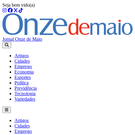
Seja bem vido(a)
Jornal Onze de Maio
Artigos
Cidades
Emprego
Economia
Esportes
Política
Previdência
Tecnologia
Variedades
Artigos
Cidades
Emprego