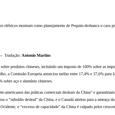
os elétricos mostram como planejamento de Pequim desbanca o caos p
s –
Tradução:
Antonio Martins
sobre produtos chineses, incluindo um imposto de 100% sobre as importa
ulho, a Comissão Europeia anunciou tarifas entre 17,4% e 37,6% para fa
% sobre aço e alumínio chineses.
te-americanos das práticas comerciais desleais da China” e garantiriam
u o “subsídio desleal” da China, e o Canadá alertou para a ameaça da “
 Ocidente, o “excesso de capacidade” da China é culpado pelos crescente