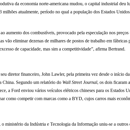
odutiva da economia norte-americana mudou, o capital industrial deu l
 milhões atualmente, período no qual a população dos Estados Unidos 
 ao aumento dos combustíveis, provocado pela especulação nos preços e
s vão eliminar dezenas de milhares de postos de trabalho em fábricas p
excesso de capacidade, mas sim a competitividade”, afirma Bertrand.
eu diretor financeiro, John Lawler, pela primeira vez desde o início d
na China. Segundo um relatório do
Wall Street Journal
, os dois ficaram
rece, a Ford enviou vários veículos elétricos chineses para os Estados 
aginar como competir com marcas como a BYD, cujos carros mais econômi
 ministério da Indústria e Tecnologia da Informação uniu-se a outros q