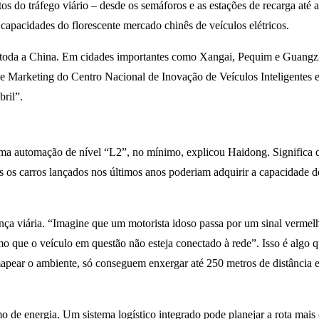
os do tráfego viário – desde os semáforos e as estações de recarga até a
capacidades do florescente mercado chinês de veículos elétricos.
m toda a China. Em cidades importantes como Xangai, Pequim e Guangz
 Marketing do Centro Nacional de Inovação de Veículos Inteligentes e
bril”.
uma automação de nível “L2”, no mínimo, explicou Haidong. Significa q
s os carros lançados nos últimos anos poderiam adquirir a capacidade
urança viária. “Imagine que um motorista idoso passa por um sinal ver
o que o veículo em questão não esteja conectado à rede”. Isso é algo 
 mapear o ambiente, só conseguem enxergar até 250 metros de distância
de energia. Um sistema logístico integrado pode planejar a rota mais 