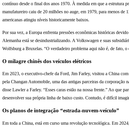
contínuo desde o final dos anos 1970. À medida em que a estrutura pr
manufatureiro caiu de 20 milhões no auge, em 1979, para menos de 13
americanas atingiu níveis historicamente baixos.
Por sua vez, a Europa enfrenta pressões econômicas históricas devido
Alemanha está se desindustrializando. A Volkswagen e suas subsidiária
Wolfsburg a Bruxelas. “O verdadeiro problema aqui não é, de fato, o 
O milagre chinês dos veículos elétricos
Em 2023, o executivo-chefe da Ford, Jim Farley, visitou a China com s
pela Changan Automobile, uma das antigas parceiras da corporação 
disse Lawler a Farley. “Esses caras estão na nossa frente.” Ao que pa
desenvolver sua própria linha de baixo custo. Contudo, é difícil im
O
s planos de integração “estrada-nuvem-veículo”
Em toda a China, está em curso uma revolução tecnológica. Em 2024, o