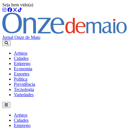
Seja bem vido(a)
Jornal Onze de Maio
Artigos
Cidades
Emprego
Economia
Esportes
Política
Previdência
Tecnologia
Variedades
Artigos
Cidades
Emprego