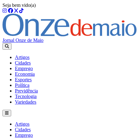
Seja bem vido(a)
Jornal Onze de Maio
Artigos
Cidades
Emprego
Economia
Esportes
Política
Previdência
Tecnologia
Variedades
Artigos
Cidades
Emprego