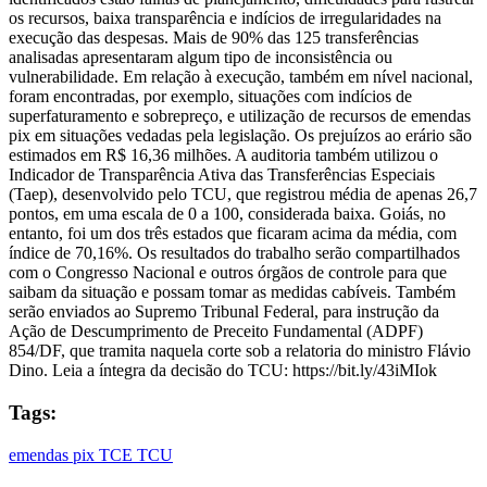
os recursos, baixa transparência e indícios de irregularidades na
execução das despesas. Mais de 90% das 125 transferências
analisadas apresentaram algum tipo de inconsistência ou
vulnerabilidade. Em relação à execução, também em nível nacional,
foram encontradas, por exemplo, situações com indícios de
superfaturamento e sobrepreço, e utilização de recursos de emendas
pix em situações vedadas pela legislação. Os prejuízos ao erário são
estimados em R$ 16,36 milhões. A auditoria também utilizou o
Indicador de Transparência Ativa das Transferências Especiais
(Taep), desenvolvido pelo TCU, que registrou média de apenas 26,7
pontos, em uma escala de 0 a 100, considerada baixa. Goiás, no
entanto, foi um dos três estados que ficaram acima da média, com
índice de 70,16%. Os resultados do trabalho serão compartilhados
com o Congresso Nacional e outros órgãos de controle para que
saibam da situação e possam tomar as medidas cabíveis. Também
serão enviados ao Supremo Tribunal Federal, para instrução da
Ação de Descumprimento de Preceito Fundamental (ADPF)
854/DF, que tramita naquela corte sob a relatoria do ministro Flávio
Dino. Leia a íntegra da decisão do TCU: https://bit.ly/43iMIok
Tags:
emendas pix
TCE
TCU