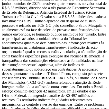
junho a outubro de 2025, envolveu quatro emendas no valor total de
R$ 6,35 milhões, direcionado a três pastas do Executivo: Secretaria
de Estado da Retomada, Agência Estadual de Turismo (Goiás
Turismo) e Polícia Civil. O valor soma R$ 5,35 mihões destinados a
investimentos e R$ 1 milhão aplicado em despesas de custeio. O
processo é relatado no TCE-GO pelo conselheiro Saulo Mesquita, e
atualmente está na fase de coleta de provas e manifestações dos
órgãos envolvidos, se tornando público assim que for julgado. Entre
os principais achados, a unidade técnica do Tribunal fez
apontamentos quanto ao detalhamento das informações relativas às
transferências na plataforma Transferegov, à indicação da ação
orçamentária à qual os recursos estão vinculados, à não utilização de
conta bancária específica para execução dos recursos da emenda, à
transparência das contratações efetuadas e às formalidades na fase
de instrução processual aquisitiva, além de indícios de
superfaturamento ou sobrepreço em contratações. A apreciação
desses apontamentos cabe ao Tribunal Pleno, composto pelos sete
conselheiros do Tribunal.
BRASIL
Em Goiás, o Tribunal de Contas
dos Municípios (TCM-GO) também reforçou a atuação da Rede
Integrar, realizando a análise de outras emendas. Em todo o Brasil, o
esforço conjunto alcançou 42 municípios, em 21 estados e no
Distrito Federal, abrangendo a análise de R$ 497 milhões em
recursos. Os resultados indicam fragilidades relevantes nos
mecanismos de controle e gestão das emendas. Entre os problemas
identificados estão falhas de planejamento, dificuldades para rastrear