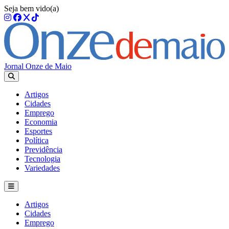
Seja bem vido(a)
Jornal Onze de Maio
Artigos
Cidades
Emprego
Economia
Esportes
Política
Previdência
Tecnologia
Variedades
Artigos
Cidades
Emprego