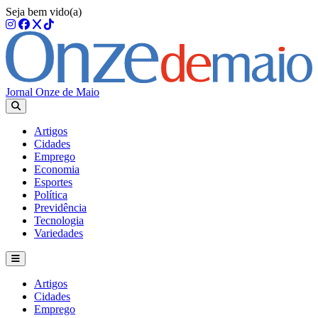
Seja bem vido(a)
Jornal Onze de Maio
Artigos
Cidades
Emprego
Economia
Esportes
Política
Previdência
Tecnologia
Variedades
Artigos
Cidades
Emprego