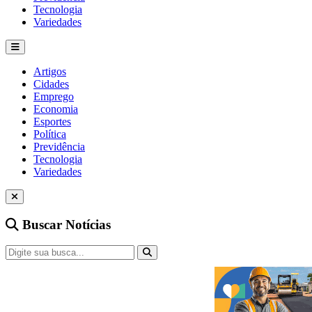
Tecnologia
Variedades
Artigos
Cidades
Emprego
Economia
Esportes
Política
Previdência
Tecnologia
Variedades
Buscar Notícias