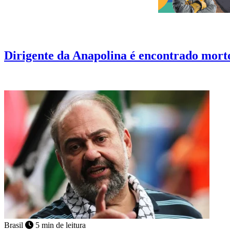
Esportes
2 min de leitura
Dirigente da Anapolina é encontrado mort
A causa da morte ainda não foi informada e será investigada pela Políc
Brasil
5 min de leitura