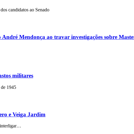
dos candidatos ao Senado
ro André Mendonça ao travar investigações sobre Master
stos militares
o de 1945
mero e Veiga Jardim
 interligar…