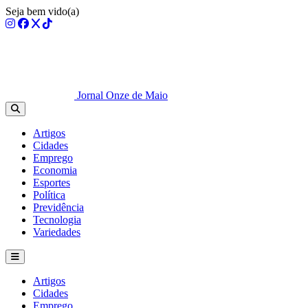
Seja bem vido(a)
Jornal Onze de Maio
Artigos
Cidades
Emprego
Economia
Esportes
Política
Previdência
Tecnologia
Variedades
Artigos
Cidades
Emprego