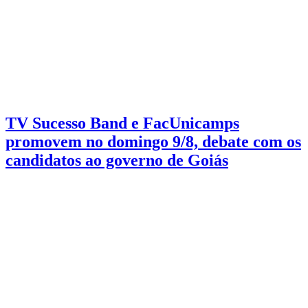
Eleições 2026
3 min de leitura
TV Sucesso Band e FacUnicamps
promovem no domingo 9/8, debate com os
candidatos ao governo de Goiás
Encontro será realizado no domingo, 9 de agosto, às 20 horas, no
Teatro Facunicamps, com transmissão pela TV e pelas rádios do
Grupo Sucesso