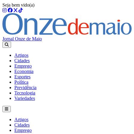
Seja bem vido(a)
Jornal Onze de Maio
Artigos
Cidades
Emprego
Economia
Esportes
Política
Previdência
Tecnologia
Variedades
Artigos
Cidades
Emprego