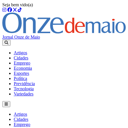
Seja bem vido(a)
Jornal Onze de Maio
Artigos
Cidades
Emprego
Economia
Esportes
Política
Previdência
Tecnologia
Variedades
Artigos
Cidades
Emprego