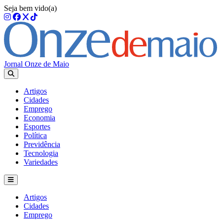
Seja bem vido(a)
Jornal Onze de Maio
Artigos
Cidades
Emprego
Economia
Esportes
Política
Previdência
Tecnologia
Variedades
Artigos
Cidades
Emprego