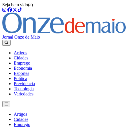
Seja bem vido(a)
Jornal Onze de Maio
Artigos
Cidades
Emprego
Economia
Esportes
Política
Previdência
Tecnologia
Variedades
Artigos
Cidades
Emprego