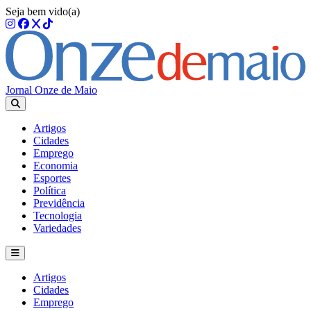
Seja bem vido(a)
Jornal Onze de Maio
Artigos
Cidades
Emprego
Economia
Esportes
Política
Previdência
Tecnologia
Variedades
Artigos
Cidades
Emprego