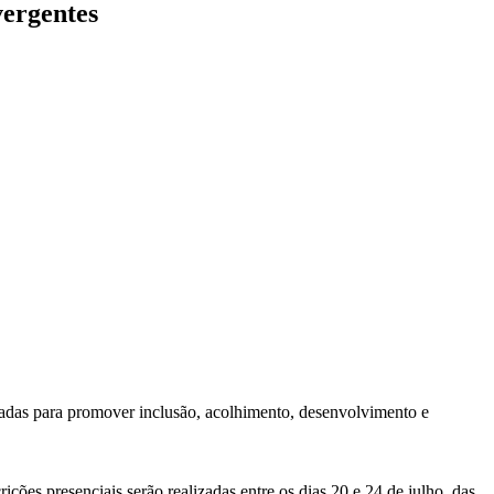
vergentes
ejadas para promover inclusão, acolhimento, desenvolvimento e
ções presenciais serão realizadas entre os dias 20 e 24 de julho, das