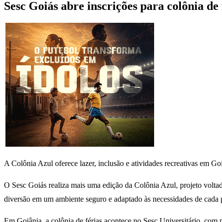
Sesc Goiás abre inscrições para colônia de
A Colônia Azul oferece lazer, inclusão e atividades recreativas em Go
O Sesc Goiás realiza mais uma edição da Colônia Azul, projeto volta
diversão em um ambiente seguro e adaptado às necessidades de cada p
Em Goiânia, a colônia de férias acontece no Sesc Universitário, com pr