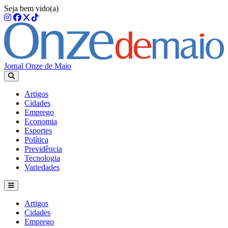
Seja bem vido(a)
Jornal Onze de Maio
Artigos
Cidades
Emprego
Economia
Esportes
Política
Previdência
Tecnologia
Variedades
Artigos
Cidades
Emprego