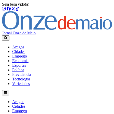
Seja bem vido(a)
Jornal Onze de Maio
Artigos
Cidades
Emprego
Economia
Esportes
Política
Previdência
Tecnologia
Variedades
Artigos
Cidades
Emprego