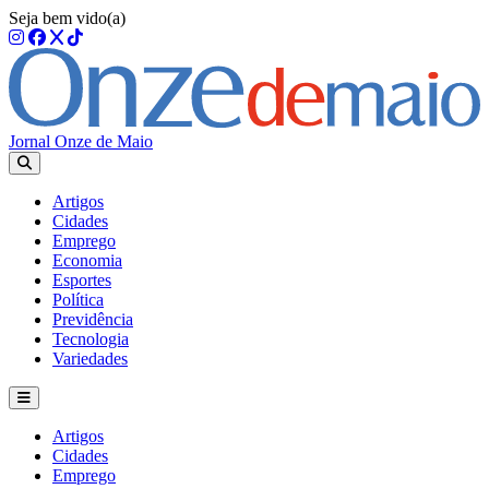
Seja bem vido(a)
Jornal Onze de Maio
Artigos
Cidades
Emprego
Economia
Esportes
Política
Previdência
Tecnologia
Variedades
Artigos
Cidades
Emprego