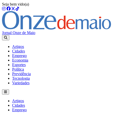
Seja bem vido(a)
Jornal Onze de Maio
Artigos
Cidades
Emprego
Economia
Esportes
Política
Previdência
Tecnologia
Variedades
Artigos
Cidades
Emprego