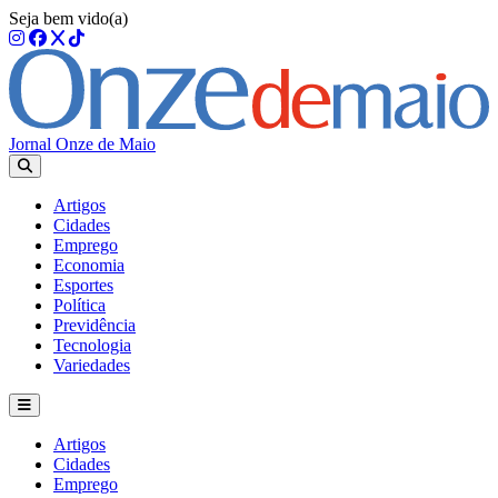
Seja bem vido(a)
Jornal Onze de Maio
Artigos
Cidades
Emprego
Economia
Esportes
Política
Previdência
Tecnologia
Variedades
Artigos
Cidades
Emprego