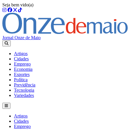
Seja bem vido(a)
Jornal Onze de Maio
Artigos
Cidades
Emprego
Economia
Esportes
Política
Previdência
Tecnologia
Variedades
Artigos
Cidades
Emprego