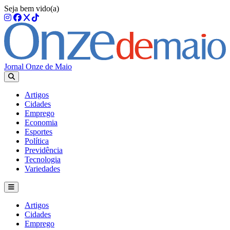
Seja bem vido(a)
Jornal Onze de Maio
Artigos
Cidades
Emprego
Economia
Esportes
Política
Previdência
Tecnologia
Variedades
Artigos
Cidades
Emprego