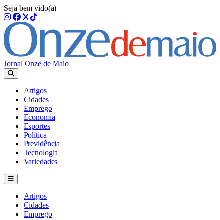
Seja bem vido(a)
Jornal Onze de Maio
Artigos
Cidades
Emprego
Economia
Esportes
Política
Previdência
Tecnologia
Variedades
Artigos
Cidades
Emprego