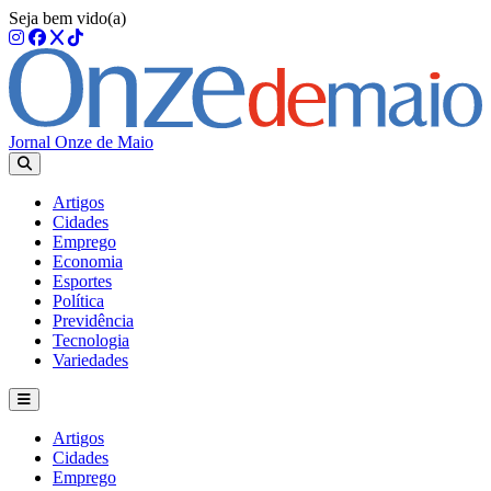
Seja bem vido(a)
Jornal Onze de Maio
Artigos
Cidades
Emprego
Economia
Esportes
Política
Previdência
Tecnologia
Variedades
Artigos
Cidades
Emprego