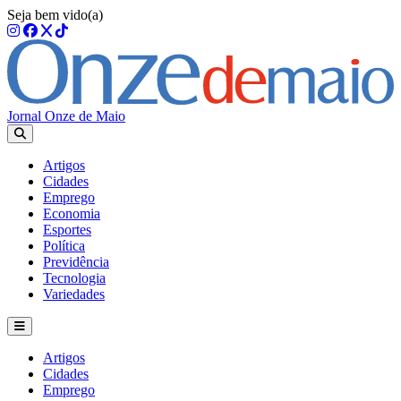
Seja bem vido(a)
Jornal Onze de Maio
Artigos
Cidades
Emprego
Economia
Esportes
Política
Previdência
Tecnologia
Variedades
Artigos
Cidades
Emprego